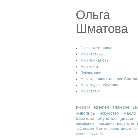
Ольга
Шматова
Главная страница
Мои картины
Мои миниатюры
Мои книги
Публикации
Моя страница в галерее Саатчи
Моя студия обучения
Мои статьи
книги
впечатление
л
живопись
искусство
масло
Шматова
обучение
дизайн
рисование
праздник
рецензия
публикация
Статьи
осень
школа
те
тренинг
художник