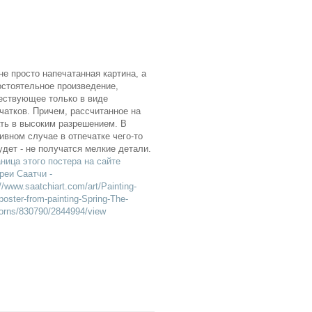
не просто напечатанная картина, а
стоятельное произведение,
ествующее только в виде
чатков. Причем, рассчитанное на
ть в высоким разрешением. В
ивном случае в отпечатке чего-то
удет - не получатся мелкие детали.
ница этого постера на сайте
реи Саатчи -
://www.saatchiart.com/art/Painting-
poster-from-painting-Spring-The-
orns/830790/2844994/view