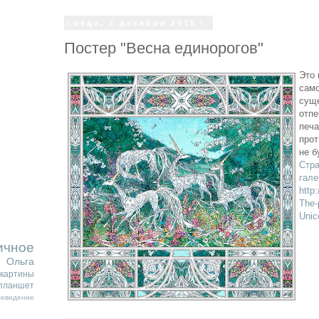
среда, 2 декабря 2015 г.
Постер "Весна единорогов"
Это 
само
сущ
отпе
печа
прот
не б
Стра
гале
http
The-
Unic
ичное
Ольга
картины
планшет
левидение