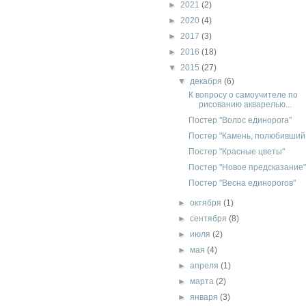
►
2021
(2)
►
2020
(4)
►
2017
(3)
►
2016
(18)
▼
2015
(27)
▼
декабря
(6)
К вопросу о самоучителе по
рисованию акварелью...
Постер "Волос единорога"
Постер "Камень, полюбивший
Постер "Красные цветы"
Постер "Новое предсказание"
Постер "Весна единорогов"
►
октября
(1)
►
сентября
(8)
►
июля
(2)
►
мая
(4)
►
апреля
(1)
►
марта
(2)
►
января
(3)